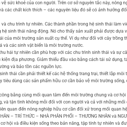
 vệ sức khoẻ của con người. Trên cơ sở nguyên tắc này, nông ng
và các chất kích thích – các nguyên liệu đó sẽ có ảnh hưởng đối
 và chu trình tự nhiên. Các thành phần trong hệ sinh thái làm v
 sinh thái năng động. Nó cho thấy sản xuất phải được dựa vào c
i của môi trường sản xuất cụ thể. Ví dụ như đối với cây trồng 
cá và các sinh vật biển là môi trường nước.
hu hái tự nhiên cần phù hợp với các chu trình sinh thái và sự cân
iều kiện địa phương. Giảm thiểu đầu vào bằng cách tái sử dụng,
trường và bảo tồn các nguồn lực.
 thái cần phải thiết kế các hệ thống trang trại, thiết lập môi
̣i hay tiêu dùng các sản phẩm hữu cơ cần bảo vệ môi trường 
ông bằng cùng mối quan tâm đến môi trường chung và cơ hội s
ng, và tận tình không mỗi đối với con người và cả với những mố
liên quan đến nông nghiệp hữu cơ cần đối xử trong mối quan h
G NHÂN – TRÍ THỨC – NHÀ PHÂN PHỐI – THƯƠNG NHÂN và NGƯỜI
ơ hội và điều kiện sống theo bản năng, tập tính tự nhiên và đ