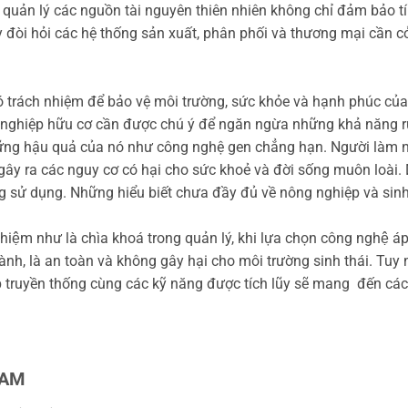
uản lý các nguồn tài nguyên thiên nhiên không chỉ đảm bảo tín
y đòi hỏi các hệ thống sản xuất, phân phối và thương mại cần c
rách nhiệm để bảo vệ môi trường, sức khỏe và hạnh phúc của c
ng nghiệp hữu cơ cần được chú ý để ngăn ngừa những khả năng r
g hậu quả của nó như công nghệ gen chẳng hạn. Người làm nô
gây ra các nguy cơ có hại cho sức khoẻ và đời sống muôn loài.
g sử dụng. Những hiểu biết chưa đầy đủ về nông nghiệp và sin
nhiệm như là chìa khoá trong quản lý, khi lựa chọn công nghệ
lành, là an toàn và không gây hại cho môi trường sinh thái. Tuy 
p truyền thống cùng các kỹ năng được tích lũy sẽ mang đến các gia
NAM