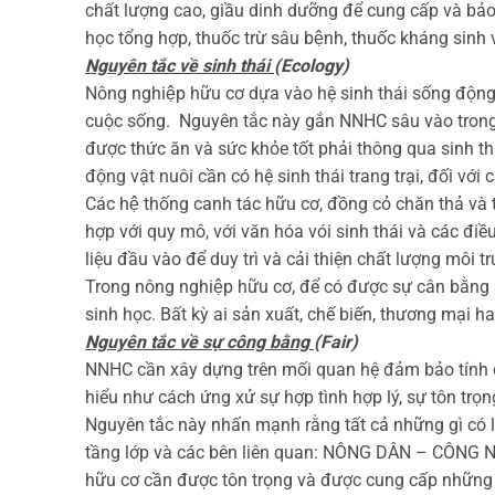
chất lượng cao, giầu dinh dưỡng để cung cấp và bảo
học tổng hợp, thuốc trừ sâu bệnh, thuốc kháng sinh 
Nguyên tắc về sinh thái
(Ecology)
Nông nghiệp hữu cơ dựa vào hệ sinh thái sống động
cuộc sống. Nguyên tắc này gắn NNHC sâu vào trong hệ
được thức ăn và sức khỏe tốt phải thông qua sinh thá
động vật nuôi cần có hệ sinh thái trang trại, đối với 
Các hệ thống canh tác hữu cơ, đồng cỏ chăn thả và t
hợp với quy mô, với văn hóa vói sinh thái và các đ
liệu đầu vào để duy trì và cải thiện chất lượng môi 
Trong nông nghiệp hữu cơ, để có được sự cân bằng sinh
sinh học. Bất kỳ ai sản xuất, chế biến, thương ma
Nguyên tắc về sự công bằng
(Fair)
NNHC cần xây dựng trên mối quan hệ đảm bảo tính c
hiểu như cách ứng xử sự hợp tình hợp lý, sự tôn trọ
Nguyên tắc này nhấn mạnh rằng tất cả những gì có 
tầng lớp và các bên liên quan: NÔNG DÂN – CÔN
hữu cơ cần được tôn trọng và được cung cấp những c