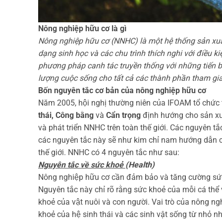
Nông nghiệp hữu cơ là gì
Nông nghiệp hữu cơ (NNHC) là một hệ thống sản xuất 
dạng sinh học và các chu trình thích nghi với điều
phương pháp canh tác truyền thống với những tiến b
lượng cuộc sống cho tất cả các thành phần tham g
Bốn nguyên tắc cơ bản của nông nghiệp hữu cơ
Năm 2005, hội nghị thường niên của IFOAM tổ chức 
thái, Công bằng
và
Cẩn trọng
định hướng cho sản xu
và phát triển NNHC trên toàn thế giới. Các nguyên 
các nguyên tắc này sẽ như kim chỉ nam hướng dẫn ch
thế giới. NNHC có 4 nguyên tắc như sau:
Nguyên tắc về sức khoẻ
(Health)
Nông nghiệp hữu cơ cần đảm bảo và tăng cường sức 
Nguyên tắc này chỉ rõ rằng sức khoẻ của mỗi cá thể
khoẻ của vật nuôi và con người. Vai trò của nông ngh
khoẻ của hệ sinh thái và các sinh vật sống từ nhỏ nh