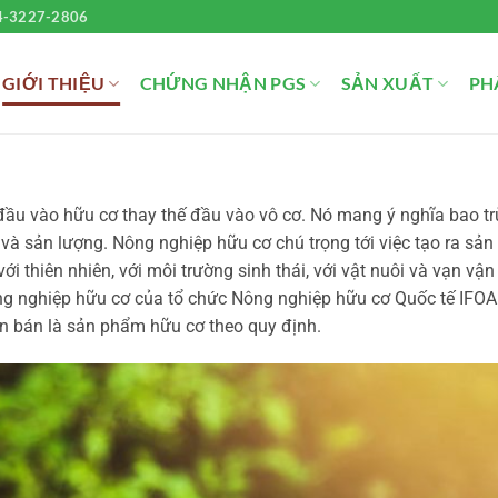
4-3227-2806
GIỚI THIỆU
CHỨNG NHẬN PGS
SẢN XUẤT
PH
đầu vào hữu cơ thay thế đầu vào vô cơ. Nó mang ý nghĩa bao tr
 và sản lượng. Nông nghiệp hữu cơ chú trọng tới việc tạo ra s
i thiên nhiên, với môi trường sinh thái, với vật nuôi và vạn vận
ng nghiệp hữu cơ của tổ chức Nông nghiệp hữu cơ Quốc tế IFOA
n bán là sản phẩm hữu cơ theo quy định.