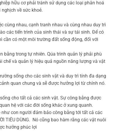
hiệp hữu cơ phải tránh sử dụng các loại phân hoá
 nghịch về sức khoẻ.
iệc cùng nhau, cạnh tranh nhau và cùng nhau duy trì
ác tiến trình của sinh thái và sự tái sinh. Để có
thì cần có một môi trường đất sống động, đối với
 bằng trong tự nhiên. Qúa trình quản lý phải phù
 tái chế và quản lý hiệu quả nguồn năng lượng và vật
 trường sống cho các sinh vật và duy trì tính đa dạng
sống, cảnh quan chung và sẽ được hưởng lợi từ chính nó.
ống cho tất cả các sinh vật. Sự công bằng được
i quan hệ với các đời sống khác ở xung quanh.
ệ như con người đảm bảo công bằng tới tất cả các
 TIÊU DÙNG. Nó cũng bao hàm rằng các vật nuôi
ược hưởng phúc lợi