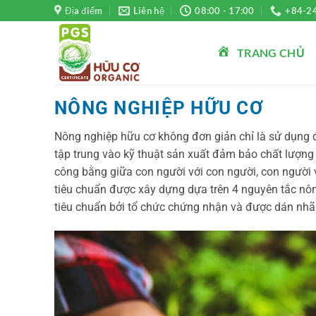
Bỏ
Địa điểm
Liên hệ
08:00 - 17:00
+84-2
qua
nội
TRANG CHỦ
dung
NÔNG NGHIỆP HỮU CƠ
Nông nghiệp hữu cơ không đơn giản chỉ là sử dụng 
tập trung vào kỹ thuật sản xuất đảm bảo chất lượng
công bằng giữa con người với con người, con người vớ
tiêu chuẩn được xây dựng dựa trên 4 nguyên tắc nô
tiêu chuẩn bởi tổ chức chứng nhận và được dán nhã