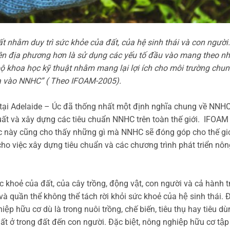
nhằm duy trì sức khỏe của đất, của hệ sinh thái và con người. 
 kiện địa phương hơn là sử dụng các yếu tố đầu vào mang theo n
ộ khoa học kỹ thuật nhằm mang lại lợi ích cho môi trường chu
ia vào NNHC” ( Theo IFOAM-2005).
tại Adelaide – Úc đã thống nhất một định nghĩa chung về N
ất và xây dựng các tiêu chuẩn NNHC trên toàn thế giới. IFOAM
tắc này cũng cho thấy những gì mà NNHC sẽ đóng góp cho thế giớ
o việc xây dựng tiêu chuẩn và các chương trình phát triển nôn
khoẻ của đất, của cây trồng, động vật, con người và cả hành tn
 và quần thể không thể tách rời khỏi sức khoẻ của hệ sinh thá
iệp hữu cơ dù là trong nuôi trồng, chế biến, tiêu thụ hay tiêu dù
ất ở trong đất đến con người. Đặc biệt, nông nghiệp hữu cơ tập