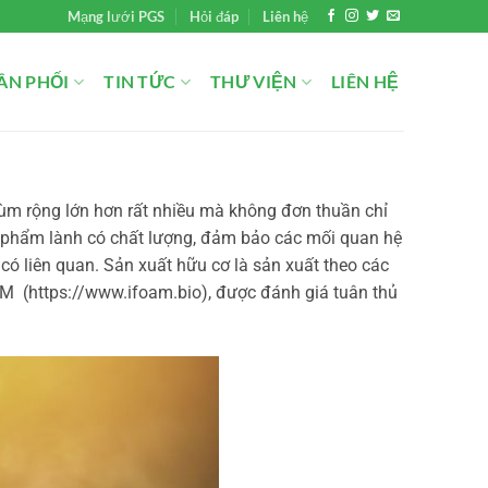
Mạng lưới PGS
Hỏi đáp
Liên hệ
ÂN PHỐI
TIN TỨC
THƯ VIỆN
LIÊN HỆ
ùm rộng lớn hơn rất nhiều mà không đơn thuần chỉ
ản phẩm lành có chất lượng, đảm bảo các mối quan hệ
 có liên quan. Sản xuất hữu cơ là sản xuất theo các
M (https://www.ifoam.bio), được đánh giá tuân thủ