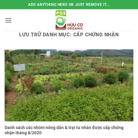
Bỏ
ADD ANYTHING HERE OR JUST REMOVE IT...
qua
nội
dung
LƯU TRỮ DANH MỤC:
CẤP CHỨNG NHẬN
Danh sách các nhóm nông dân & trại tư nhân được cấp chứng
nhận tháng 8/2020