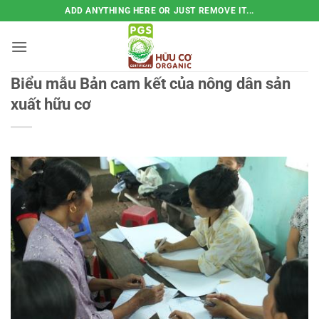
Bỏ
ADD ANYTHING HERE OR JUST REMOVE IT...
qua
nội
dung
Biểu mẫu Bản cam kết của nông dân sản
xuất hữu cơ